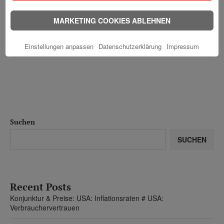
MARKETING COOKIES ABLEHNEN
0 comments
6. August 2026
Einstellungen anpassen
Datenschutzerklärung
Impressum
Suchen
SUCHEN
Recent Posts
Konjunktur & Preise: USA: Inflationsraten # USA:
Verbrauchervertrauen