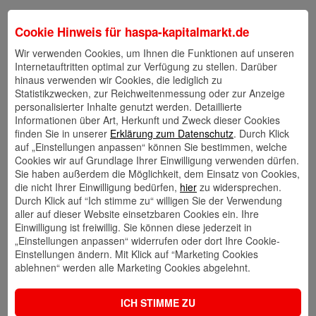
Andererseits zeigt der besser als erwartete Verlauf der
Cookie Hinweis für
haspa-kapitalmarkt.de
Unternehmensberichtssaison, insbesondere in Europa, dass
Wir verwenden Cookies, um Ihnen die Funktionen auf unseren
das es auch „Aufwärtsrisiken“ gibt. Derzeit notieren sowohl die
Internetauftritten optimal zur Verfügung zu stellen. Darüber
Aktienmärkte als auch die Anleihemärkte in der Nähe der von
hinaus verwenden wir Cookies, die lediglich zu
Statistikzwecken, zur Reichweitenmessung oder zur Anzeige
uns im
Halbjahresausblick
für das Jahresende 2026
personalisierter Inhalte genutzt werden. Detaillierte
prognostizierten Zielwerte. Wir empfehlen daher weiterhin eine
Informationen über Art, Herkunft und Zweck dieser Cookies
finden Sie in unserer
Erklärung zum Datenschutz
. Durch Klick
ausgeglichene Aufstellung: Nach den starken Bewegungen des
auf „Einstellungen anpassen“ können Sie bestimmen, welche
ersten Halbjahres sollten Anleger überprüfen, ob ihre
Cookies wir auf Grundlage Ihrer Einwilligung verwenden dürfen.
Sie haben außerdem die Möglichkeit, dem Einsatz von Cookies,
Aufstellung noch der zu Jahresbeginn gewünschten
die nicht Ihrer Einwilligung bedürfen,
hier
zu widersprechen.
Zusammensetzung entspricht. Dabei könnten sich im
Durch Klick auf “Ich stimme zu“ willigen Sie der Verwendung
Aktienbereich vernachlässigte, aber zyklisch wenig anfällige
aller auf dieser Website einsetzbaren Cookies ein. Ihre
Einwilligung ist freiwillig. Sie können diese jederzeit in
Themen wie z.B. Medizintechnik oder Verteidigung als attraktiv
„Einstellungen anpassen“ widerrufen oder dort Ihre Cookie-
erweisen.
Einstellungen ändern. Mit Klick auf “Marketing Cookies
ablehnen“ werden alle Marketing Cookies abgelehnt.
Im Bereich der Anleihen möchten wir auf unser in dieser Woche
ICH STIMME ZU
neu erschienenes
ZinsForum
hinweisen.