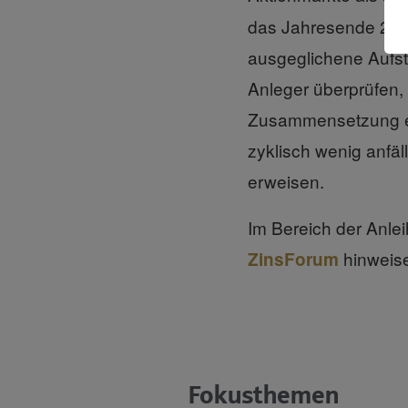
das Jahresende 2026
ausgeglichene Aufst
Anleger überprüfen,
Zusammensetzung ent
zyklisch wenig anfäl
erweisen.
Im Bereich der Anle
hinweis
ZinsForum
Fokusthemen