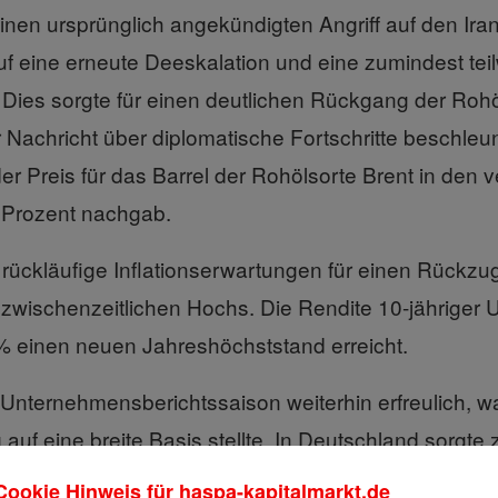
en ursprünglich angekündigten Angriff auf den Iran
uf eine erneute Deeskalation und eine zumindest tei
Dies sorgte für einen deutlichen Rückgang der Rohö
Nachricht über diplomatische Fortschritte beschleun
r Preis für das Barrel der Rohölsorte Brent in den 
Prozent nachgab.
 rückläufige Inflationserwartungen für einen Rückzu
 zwischenzeitlichen Hochs. Die Rendite 10-jähriger 
3% einen neuen Jahreshöchststand erreicht.
e Unternehmensberichtssaison weiterhin erfreulich, w
auf eine breite Basis stellte. In Deutschland sorgte 
Anstieg der Industrieaufträge für Zuversicht.
Cookie Hinweis für
haspa-kapitalmarkt.de