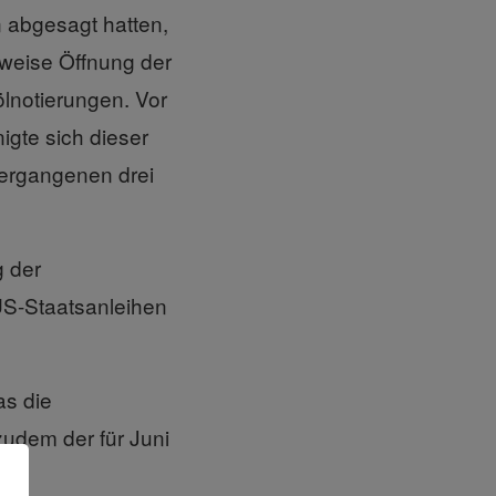
 abgesagt hatten,
lweise Öffnung der
lnotierungen. Vor
igte sich dieser
vergangenen drei
g der
US-Staatsanleihen
as die
zudem der für Juni