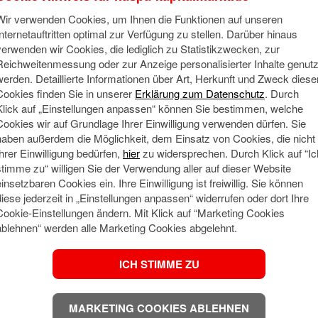
Wir verwenden Cookies, um Ihnen die Funktionen auf unseren
Internetauftritten optimal zur Verfügung zu stellen. Darüber hinaus
verwenden wir Cookies, die lediglich zu Statistikzwecken, zur
ng der Investoren vor der Berichtssaison über Wo
Reichweitenmessung oder zur Anzeige personalisierter Inhalte genutz
werden. Detaillierte Informationen über Art, Herkunft und Zweck diese
 gewesen ist, hat sich diese nun gedreht.
Cookies finden Sie in unserer
Erklärung zum Datenschutz
. Durch
Klick auf „Einstellungen anpassen“ können Sie bestimmen, welche
d hat sich jedoch nichts geändert: Auch in den v
Cookies wir auf Grundlage Ihrer Einwilligung verwenden dürfen. Sie
haben außerdem die Möglichkeit, dem Einsatz von Cookies, die nicht
 Hoffnungen auf eine Öffnung der Straße von Hormu
Ihrer Einwilligung bedürfen,
hier
zu widersprechen. Durch Klick auf “Ic
hlagen hatten.
stimme zu“ willigen Sie der Verwendung aller auf dieser Website
einsetzbaren Cookies ein. Ihre Einwilligung ist freiwillig. Sie können
diese jederzeit in „Einstellungen anpassen“ widerrufen oder dort Ihre
hweis, dass sich die hohen KI- Investitionsausgaben
Cookie-Einstellungen ändern. Mit Klick auf “Marketing Cookies
 monetarisieren, kann naturgemäß erst im Zeitablauf
ablehnen“ werden alle Marketing Cookies abgelehnt.
er besser als erwartete Verlauf der Unternehmensbe
ICH STIMME ZU
pa, dass das es auch „Aufwärtsrisiken“ gibt. Derzei
MARKETING COOKIES ABLEHNEN
ch die Anleihemärkte in der Nähe der von uns im
Hal