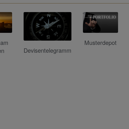
 am
Musterdepot
Devisentelegramm
en