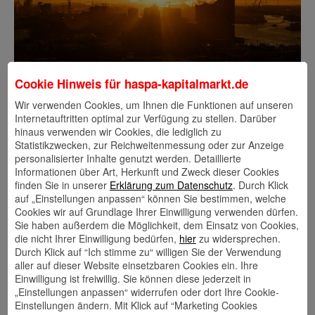
Cookie Hinweis für
haspa-kapitalmarkt.de
Märkte am Morgen
Wir verwenden Cookies, um Ihnen die Funktionen auf unseren
Internetauftritten optimal zur Verfügung zu stellen. Darüber
hinaus verwenden wir Cookies, die lediglich zu
Statistikzwecken, zur Reichweitenmessung oder zur Anzeige
personalisierter Inhalte genutzt werden. Detaillierte
Informationen über Art, Herkunft und Zweck dieser Cookies
finden Sie in unserer
Erklärung zum Datenschutz
. Durch Klick
auf „Einstellungen anpassen“ können Sie bestimmen, welche
Cookies wir auf Grundlage Ihrer Einwilligung verwenden dürfen.
Sie haben außerdem die Möglichkeit, dem Einsatz von Cookies,
die nicht Ihrer Einwilligung bedürfen,
hier
zu widersprechen.
Durch Klick auf “Ich stimme zu“ willigen Sie der Verwendung
aller auf dieser Website einsetzbaren Cookies ein. Ihre
Einwilligung ist freiwillig. Sie können diese jederzeit in
„Einstellungen anpassen“ widerrufen oder dort Ihre Cookie-
Einstellungen ändern. Mit Klick auf “Marketing Cookies
Devisentelegramm