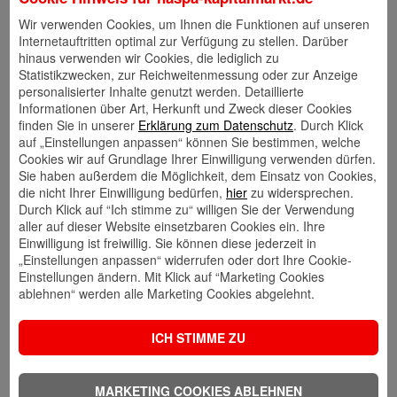
seit 5 Jahren:
Wir verwenden Cookies, um Ihnen die Funktionen auf unseren
Internetauftritten optimal zur Verfügung zu stellen. Darüber
hinaus verwenden wir Cookies, die lediglich zu
Statistikzwecken, zur Reichweitenmessung oder zur Anzeige
personalisierter Inhalte genutzt werden. Detaillierte
Informationen über Art, Herkunft und Zweck dieser Cookies
finden Sie in unserer
Erklärung zum Datenschutz
. Durch Klick
auf „Einstellungen anpassen“ können Sie bestimmen, welche
Cookies wir auf Grundlage Ihrer Einwilligung verwenden dürfen.
Sie haben außerdem die Möglichkeit, dem Einsatz von Cookies,
die nicht Ihrer Einwilligung bedürfen,
hier
zu widersprechen.
Durch Klick auf “Ich stimme zu“ willigen Sie der Verwendung
aller auf dieser Website einsetzbaren Cookies ein. Ihre
Einwilligung ist freiwillig. Sie können diese jederzeit in
Bitte beachten Sie, dass frühere Wertentwicklungen kein
„Einstellungen anpassen“ widerrufen oder dort Ihre Cookie-
verlässlicher Indikator für die künftige Wertentwicklung
Einstellungen ändern. Mit Klick auf “Marketing Cookies
ablehnen“ werden alle Marketing Cookies abgelehnt.
sind.
ICH STIMME ZU
0 comments
30. Juli 2026
MARKETING COOKIES ABLEHNEN