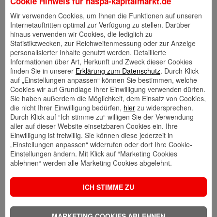
Cookie Hinweis für
haspa-kapitalmarkt.de
Wir verwenden Cookies, um Ihnen die Funktionen auf unseren
Internetauftritten optimal zur Verfügung zu stellen. Darüber
hinaus verwenden wir Cookies, die lediglich zu
Statistikzwecken, zur Reichweitenmessung oder zur Anzeige
personalisierter Inhalte genutzt werden. Detaillierte
Informationen über Art, Herkunft und Zweck dieser Cookies
finden Sie in unserer
Erklärung zum Datenschutz
. Durch Klick
Suchen
auf „Einstellungen anpassen“ können Sie bestimmen, welche
Cookies wir auf Grundlage Ihrer Einwilligung verwenden dürfen.
SUCHEN
Sie haben außerdem die Möglichkeit, dem Einsatz von Cookies,
die nicht Ihrer Einwilligung bedürfen,
hier
zu widersprechen.
Durch Klick auf “Ich stimme zu“ willigen Sie der Verwendung
aller auf dieser Website einsetzbaren Cookies ein. Ihre
Einwilligung ist freiwillig. Sie können diese jederzeit in
Recent Posts
„Einstellungen anpassen“ widerrufen oder dort Ihre Cookie-
Konjunktur & Preise: USA: Inflationsraten # USA:
Einstellungen ändern. Mit Klick auf “Marketing Cookies
Verbrauchervertrauen
ablehnen“ werden alle Marketing Cookies abgelehnt.
Märkte am Morgen
ICH STIMME ZU
Devisentelegramm
MARKETING COOKIES ABLEHNEN