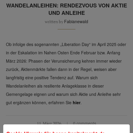
WANDELANLEIHEN: RENDEZVOUS VON AKTIE
UND ANLEIHE
Fabianewald
written by
Ob infolge des sogenannten „Liberation Day“ im April 2025 oder
in der Eskalation im Nahen Osten Ende Februar bzw. Anfang
März 2026: Phasen der Verunsicherung kehren immer wieder
zurück, Aktienmärkte fallen dann in der Regel, weisen aber
langfristig eine positive Tendenz auf. Warum sich
Wandelanleihen als resiliente Anlageklasse in dieser
Gemengelage eignen und warum sich Aktie und Anleihe sehr
gut ergänzen können, erfahren Sie
hier
.
0 comments
11. März 2026