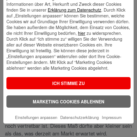
Informationen über Art, Herkunft und Zweck dieser Cookies
Inflation als auch für die Core-PCE mit einer Rate von
finden Sie in unserer
Erklärung zum Datenschutz
. Durch Klick
3,0 % in diesem und 3,3% im nächsten Jahr. Sollte die
auf „Einstellungen anpassen“ können Sie bestimmen, welche
Teuerung über einen längeren Zeitraum signifikant über
Cookies wir auf Grundlage Ihrer Einwilligung verwenden dürfen.
Sie haben außerdem die Möglichkeit, dem Einsatz von Cookies,
dem Inflationsziel liegen, ist selbst eine Entankerung
die nicht Ihrer Einwilligung bedürfen,
hier
zu widersprechen.
von der 2%-Marke nicht auszuschließen. Insofern
Durch Klick auf “Ich stimme zu“ willigen Sie der Verwendung
spricht von der Seite der Preisstabilität weiterhin alles
aller auf dieser Website einsetzbaren Cookies ein. Ihre
Einwilligung ist freiwillig. Sie können diese jederzeit in
für eine restriktive Geldpolitik.
„Einstellungen anpassen“ widerrufen oder dort Ihre Cookie-
Einstellungen ändern. Mit Klick auf “Marketing Cookies
Dem Gegenüber steht die Abkühlung am Arbeitsmarkt.
ablehnen“ werden alle Marketing Cookies abgelehnt.
Außerdem ist die Frage, inwieweit sich die US-
Notenbank dem zunehmenden politischen Druck
ICH STIMME ZU
entziehen kann. Der US-Präsident und der
Finanzminister würden den Leitzins gerne rund 1,5 bis
MARKETING COOKIES ABLEHNEN
2,0 Prozentpunkte tiefer sehen. Insofern gehen wir
davon aus, dass die Fed die Zinsen in dem Maße
senken könnte, wie es ökonomisch rational gerade
Einstellungen anpassen
Datenschutzerklärung
Impressum
noch vertretbar ist. Dieses Maß dürfte aber kleiner sein
als das, was derzeit am Markt erwartet wird.